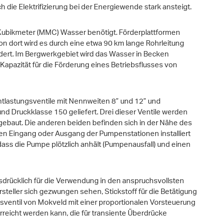
 die Elektrifizierung bei der Energiewende stark ansteigt.
Kubikmeter (MMC) Wasser benötigt. Förderplattformen
 dort wird es durch eine etwa 90 km lange Rohrleitung
rdert. Im Bergwerkgebiet wird das Wasser in Becken
 Kapazität für die Förderung eines Betriebsflusses von
ntlastungsventile mit Nennweiten 8” und 12” und
nd Druckklasse 150 geliefert. Drei dieser Ventile werden
ebaut. Die anderen beiden befinden sich in der Nähe des
en Eingang oder Ausgang der Pumpenstationen installiert
 dass die Pumpe plötzlich anhält (Pumpenausfall) und einen
drücklich für die Verwendung in den anspruchsvollsten
ller sich gezwungen sehen, Stickstoff für die Betätigung
gsventil von Mokveld mit einer proportionalen Vorsteuerung
rreicht werden kann, die für transiente Überdrücke