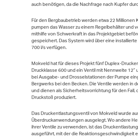
auch benötigen, da die Nachfrage nach Kupfer durch
Für den Bergbaubetrieb werden etwa 22 Millionen 
pumpen das Wasser zu einem Regelbehälter und von
mithilfe von Schwerkraft in das Projektgebiet befö
gespeichert. Das System wird über eine installierte
700 l/s verfügen.
Mokveld hat für dieses Projekt fünf Duplex-Drucke
Druckklasse 600 und ein Ventil mit Nennweite 12” u
bei Ausgabe- und Drosselstationen der Pumpe eing
Bergwerks bei den Becken. Die Ventile werden in d
und dienen als Sicherheitsvorrichtung für den Fall,
Druckstoß produziert.
Das Druckentlastungsventil von Mokveld wurde aus
Überdruckanwendungen ausgelegt. Wo andere Herste
ihrer Ventile zu verwenden, ist das Druckentlastun
ausgeführt, mit der die Reaktionsgeschwindigkeit e