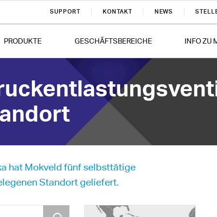
SUPPORT
KONTAKT
NEWS
STELL
PRODUKTE
GESCHÄFTSBEREICHE
INFO ZU
ruckentlastungsventi
andort
a hat Mokveld fünf selbsttätige
legenen Standort geliefert.