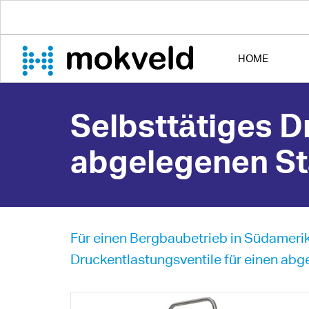
HOME
Selbsttätiges D
abgelegenen St
Für einen Bergbaubetrieb in Südamerik
Druckentlastungsventile für einen abge