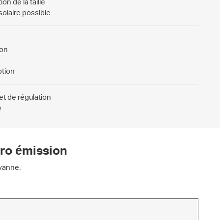
n de la taille
 solaire possible
ion
ption
t de régulation
e
éro émission
 vanne.