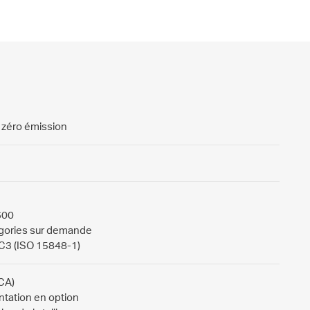
 zéro émission
600
tégories sur demande
C3 (ISO 15848-1)
CA)
ntation en option