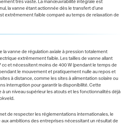
nnement très vaste. La manœuvrabilité intégrale est
 nul, la vanne étant actionnée dès le transfert d’une
 est extrêmement faible comparé au temps de relaxation de
r de la vanne de régulation axiale à pression totalement
ctrique extrêmement faible. Les tailles de vanne allant
 V cc et nécessitent moins de 400 W (pendant le temps de
e pendant le mouvement et pratiquement nulle au repos et
 sites à distance, comme les sites à alimentation solaire ou
s interruption pour garantir la disponibilité. Cette
à un niveau supérieur les atouts et les fonctionnalités déjà
okveld.
et de respecter les réglementations internationales, le
 aux ambitions des entreprises nécessitant un résultat de