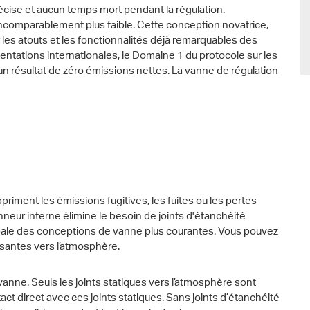
écise et aucun temps mort pendant la régulation.
comparablement plus faible. Cette conception novatrice,
les atouts et les fonctionnalités déjà remarquables des
ntations internationales, le Domaine 1 du protocole sur les
un résultat de zéro émissions nettes. La vanne de régulation
riment les émissions fugitives, les fuites ou les pertes
onneur interne élimine le besoin de joints d'étanchéité
cipale des conceptions de vanne plus courantes. Vous pouvez
ssantes vers l’atmosphère.
vanne. Seuls les joints statiques vers l’atmosphère sont
act direct avec ces joints statiques. Sans joints d’étanchéité