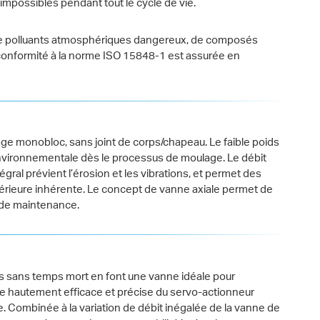
impossibles pendant tout le cycle de vie.
 de polluants atmosphériques dangereux, de composés
a conformité à la norme ISO 15848-1 est assurée en
age monobloc, sans joint de corps/chapeau. Le faible poids
nvironnementale dès le processus de moulage. Le débit
égral prévient l’érosion et les vibrations, et permet des
upérieure inhérente. Le concept de vanne axiale permet de
s de maintenance.
s sans temps mort en font une vanne idéale pour
ie hautement efficace et précise du servo-actionneur
 Combinée à la variation de débit inégalée de la vanne de