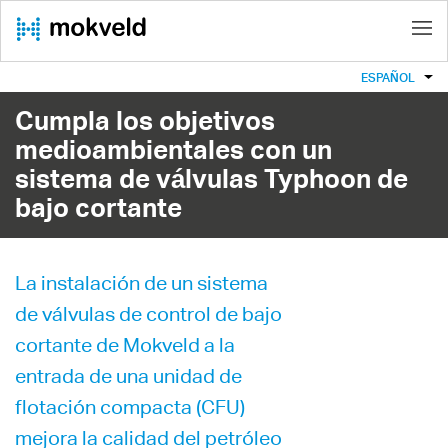
ESPAÑOL
Cumpla los objetivos
medioambientales con un
sistema de válvulas Typhoon de
bajo cortante
La instalación de un sistema
de válvulas de control de bajo
cortante de Mokveld a la
entrada de una unidad de
flotación compacta (CFU)
mejora la calidad del petróleo